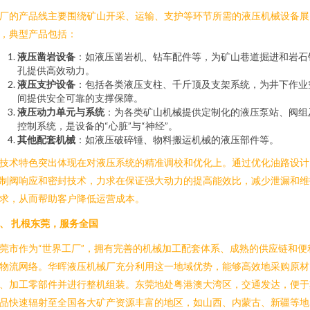
厂的产品线主要围绕矿山开采、运输、支护等环节所需的液压机械设备展
，典型产品包括：
液压凿岩设备
：如液压凿岩机、钻车配件等，为矿山巷道掘进和岩石
孔提供高效动力。
液压支护设备
：包括各类液压支柱、千斤顶及支架系统，为井下作业
间提供安全可靠的支撑保障。
液压动力单元与系统
：为各类矿山机械提供定制化的液压泵站、阀组
控制系统，是设备的“心脏”与“神经”。
其他配套机械
：如液压破碎锤、物料搬运机械的液压部件等。
技术特色突出体现在对液压系统的精准调校和优化上。通过优化油路设计
制阀响应和密封技术，力求在保证强大动力的提高能效比，减少泄漏和维
求，从而帮助客户降低运营成本。
、 扎根东莞，服务全国
莞市作为“世界工厂”，拥有完善的机械加工配套体系、成熟的供应链和便
物流网络。华晖液压机械厂充分利用这一地域优势，能够高效地采购原材
、加工零部件并进行整机组装。东莞地处粤港澳大湾区，交通发达，便于
品快速辐射至全国各大矿产资源丰富的地区，如山西、内蒙古、新疆等地